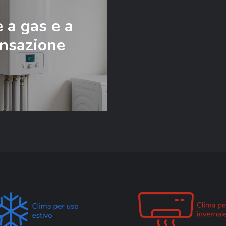
 a gas e a
nsazione