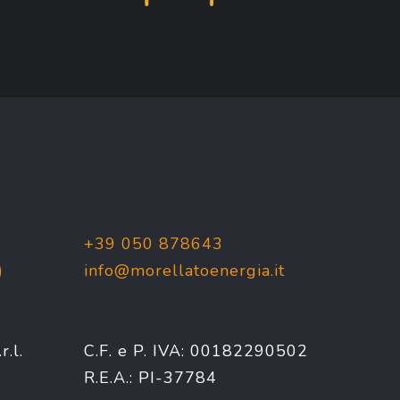
+39 050 878643
)
info@morellatoenergia.it
.l.
C.F. e P. IVA: 00182290502
R.E.A.: PI-37784