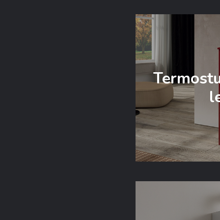
Termostuf
l