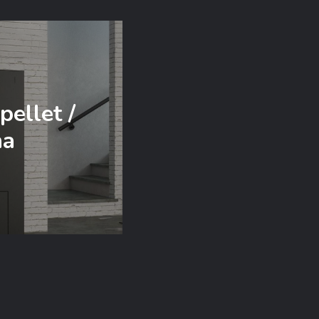
pellet /
na