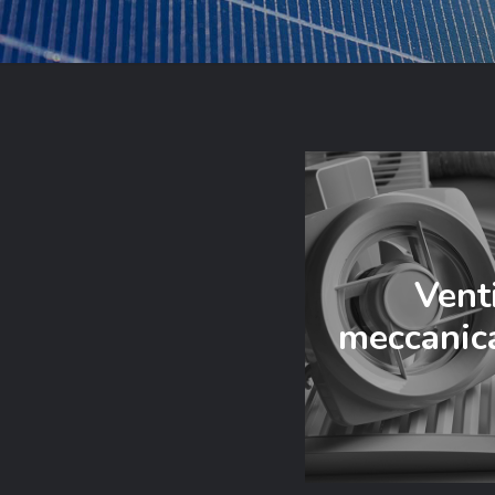
Vent
meccanica