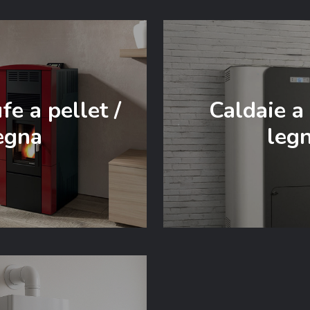
e a pellet /
Caldaie a 
egna
leg