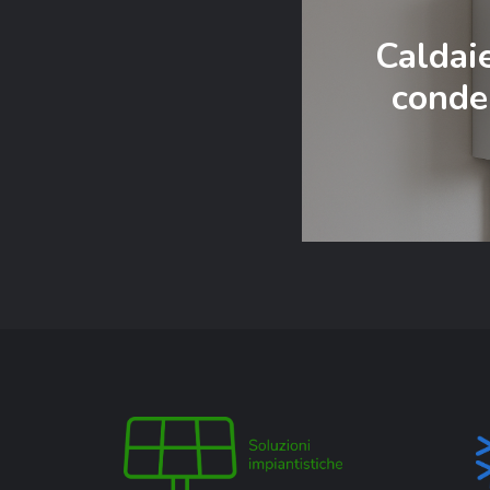
Caldaie
conde