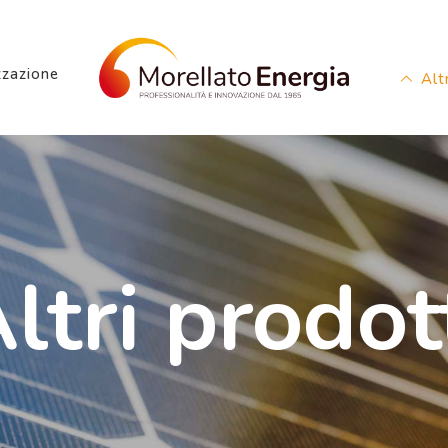
zzazione
Alt
ltri prodot